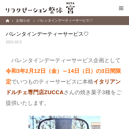
ーム
お知らせ
バレンタインデーティーサービス♡
コンセプト
バレンタインデーティーサービス♡
施術メニュー
2021.02.5
サロン情報
バレンタインデーティーサービス企画として
令和3年2月12日（金）～14日（日）の3日間限
ブログ
定
で
いつものティーサービスに本格
イタリアン
お問い合わせ
ドルチェ専門店ZUCCA
さんの
焼き菓子3種をご
提供いたします。