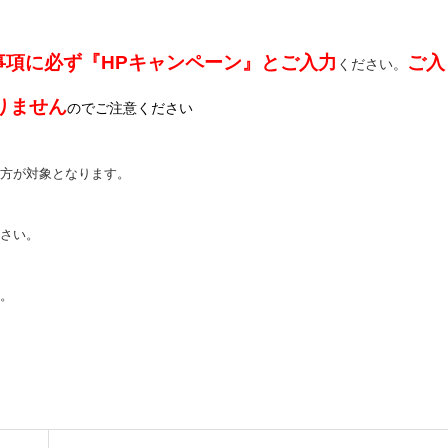
事項に必ず『HPキャンペーン』とご入力
ご
入
ください。
りません
のでご注意ください
方が対象となります。
さい。
。