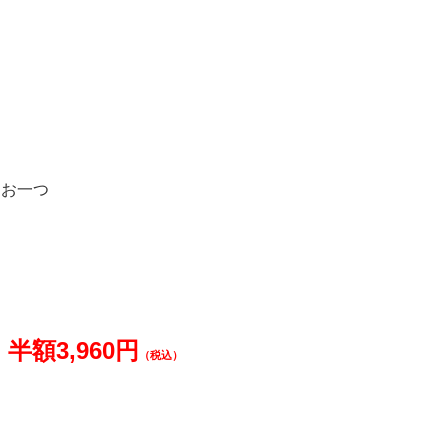
をお一つ
半額
3,960
円
→
（税込）