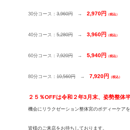
2,970
円
30分コース：
3,960円
→
（税込）
3,960
円
40分コース：
5,280円
→
（税込）
5,940円
60分コース：
7,920円
→
（税込）
7,920円
80分コース：
10,560円
→
（税込）
２５％OFFは令和２
年3月末、姿勢整体
機会にリラクゼーション整体宮のボディーケア
皆様のご来店をお待ちしております。