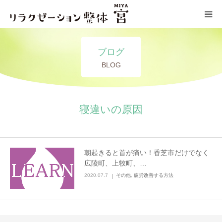
コンセプト
ブログ
BLOG
施術メニュー
サロン情報
寝違いの原因
ブログ
朝起きると首が痛い！香芝市だけでなく
お問い合わせ
広陵町、上牧町、…
2020.07.7
その他
,
疲労改善する方法