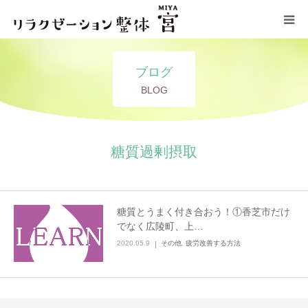
コンセプト
ブログ
BLOG
施術メニュー
サロン情報
糖質過剰摂取
ブログ
糖質とうまく付き合おう！①香芝市だけ
お問い合わせ
でなく広陵町、上…
2020.05.9
その他
,
疲労改善する方法