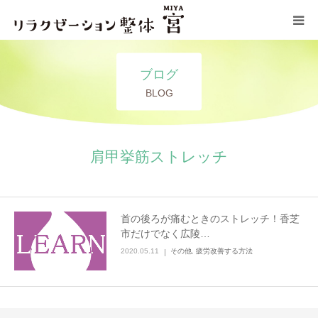
コンセプト
ブログ
BLOG
施術メニュー
サロン情報
肩甲挙筋ストレッチ
ブログ
首の後ろが痛むときのストレッチ！香芝
お問い合わせ
市だけでなく広陵…
2020.05.11
その他
,
疲労改善する方法