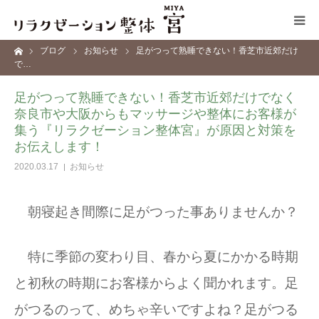
ーム
ブログ
お知らせ
足がつって熟睡できない！香芝市近郊だけ
コンセプト
で…
足がつって熟睡できない！香芝市近郊だけでなく
施術メニュー
奈良市や大阪からもマッサージや整体にお客様が
集う『リラクゼーション整体宮』が原因と対策を
サロン情報
お伝えします！
2020.03.17
お知らせ
ブログ
朝寝起き間際に足がつった事ありませんか？
お問い合わせ
特に季節の変わり目、春から夏にかかる時期
と初秋の時期にお客様からよく聞かれます。足
がつるのって、めちゃ辛いですよね？足がつる