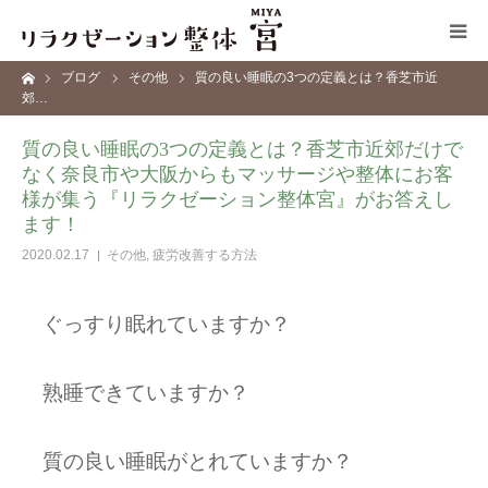
ーム
ブログ
その他
質の良い睡眠の3つの定義とは？香芝市近
コンセプト
郊…
質の良い睡眠の3つの定義とは？香芝市近郊だけで
施術メニュー
なく奈良市や大阪からもマッサージや整体にお客
様が集う『リラクゼーション整体宮』がお答えし
サロン情報
ます！
2020.02.17
その他
,
疲労改善する方法
ブログ
ぐっすり眠れていますか？
お問い合わせ
熟睡できていますか？
質の良い睡眠がとれていますか？