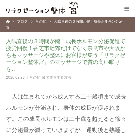
ーム
ブログ
その他
入眠直後の３時間が鍵！成長ホルモン分泌
コンセプト
促…
入眠直後の３時間が鍵！成長ホルモン分泌促進で
施術メニュー
疲労回復！香芝市近郊だけでなく奈良市や大阪か
らもマッサージや整体にお客様が集う『リラクゼ
サロン情報
ーション整体宮』のマッサージで質の高い眠り
を…
ブログ
2020.02.23
その他
,
疲労改善する方法
お問い合わせ
人は生まれてから成人する二十歳頃まで成長
ホルモンが分泌され、身体の成長が促されま
す。この成長ホルモンは二十歳を超えると徐々
に分泌量が減っていきますが、運動後と熟睡し