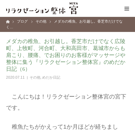
ーム
ブログ
その他
メダカの稚魚、お引越し。香芝市だけでな
コンセプト
く…
メダカの稚魚、お引越し。香芝市だけでなく広陵
施術メニュー
町、上牧町、河合町、大和高田市、葛城市からも
肩こり、腰痛、でお困りのお客様がマッサージや
サロン情報
整体に集う『リラクゼーション整体宮』のめだか
日記（6）
ブログ
2020.07.11
その他
,
めだか日記
お問い合わせ
こんにちは！リラクゼーション整体宮の宮下
です。
稚魚たちがかえって1か月ほどが経ちまし