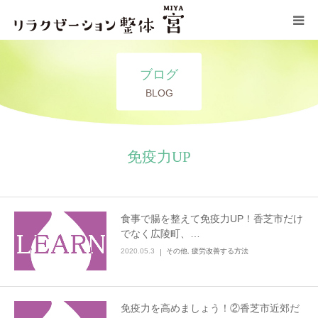
コンセプト
ブログ
BLOG
施術メニュー
サロン情報
免疫力UP
ブログ
食事で腸を整えて免疫力UP！香芝市だけ
お問い合わせ
でなく広陵町、…
2020.05.3
その他
,
疲労改善する方法
免疫力を高めましょう！②香芝市近郊だ