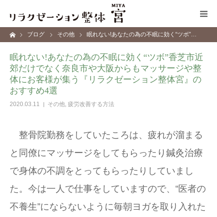
ーム
ブログ
その他
眠れない!あなたの為の不眠に効く“ツボ”…
コンセプト
眠れない!あなたの為の不眠に効く“ツボ”香芝市近
郊だけでなく奈良市や大阪からもマッサージや整
施術メニュー
体にお客様が集う『リラクゼーション整体宮』の
おすすめ4選
サロン情報
2020.03.11
その他
,
疲労改善する方法
ブログ
整骨院勤務をしていたころは、疲れが溜まる
と同僚にマッサージをしてもらったり鍼灸治療
お問い合わせ
で身体の不調をとってもらったりしていまし
た。今は一人で仕事をしていますので、“医者の
不養生”にならないように毎朝ヨガを取り入れた