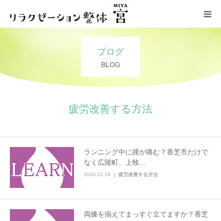
コンセプト
ブログ
BLOG
施術メニュー
サロン情報
疲労改善する方法
ブログ
ランニング中に踵が痛む？香芝市だけで
お問い合わせ
なく広陵町、上牧…
2020.12.19
疲労改善する方法
両膝を揃えてまっすぐ立てますか？香芝