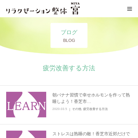
コンセプト
ブログ
BLOG
施術メニュー
サロン情報
疲労改善する方法
ブログ
朝バナナ習慣で幸せホルモンを作って熟
お問い合わせ
睡しよう！香芝市…
2020.03.5
その他
,
疲労改善する方法
ストレスは熟睡の敵！香芝市近郊だけで