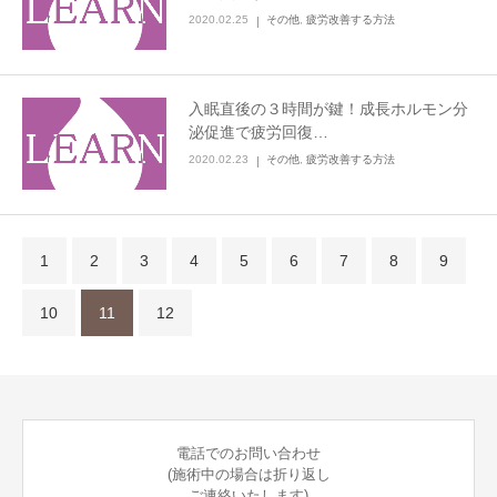
2020.02.25
その他
,
疲労改善する方法
入眠直後の３時間が鍵！成長ホルモン分
泌促進で疲労回復…
2020.02.23
その他
,
疲労改善する方法
1
2
3
4
5
6
7
8
9
10
11
12
電話でのお問い合わせ
(施術中の場合は折り返し
ご連絡いたします)